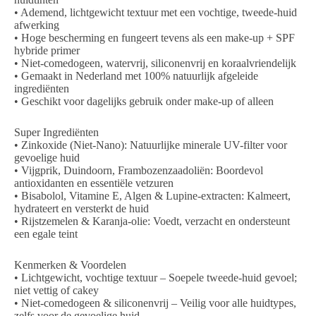
• Ademend, lichtgewicht textuur met een vochtige, tweede-huid
afwerking
• Hoge bescherming en fungeert tevens als een
make-up + SPF
hybride
primer
• Niet-comedogeen, watervrij, siliconenvrij en koraalvriendelijk
• Gemaakt in Nederland met 100% natuurlijk afgeleide
ingrediënten
• Geschikt voor dagelijks gebruik onder make-up of alleen
Super Ingrediënten
•
Zinkoxide (Niet-Nano):
Natuurlijke minerale UV-filter voor
gevoelige huid
•
Vijgprik, Duindoorn, Frambozenzaadoliën:
Boordevol
antioxidanten en essentiële vetzuren
•
Bisabolol, Vitamine E, Algen & Lupine-extracten:
Kalmeert,
hydrateert en versterkt de huid
•
Rijstzemelen & Karanja-olie:
Voedt, verzacht en ondersteunt
een egale teint
Kenmerken & Voordelen
•
Lichtgewicht, vochtige textuur
– Soepele tweede-huid gevoel;
niet vettig of cakey
•
Niet-comedogeen & siliconenvrij
– Veilig voor alle huidtypes,
zelfs voor de gevoelige huid