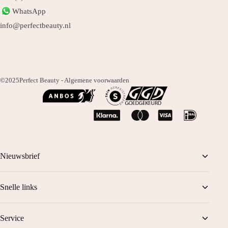
WhatsApp
info@perfectbeauty.nl
©2025
Perfect Beauty -
Algemene voorwaarden
Nieuwsbrief
Mis niets! Schrijf je in en ontvang 1 tot 2 keer per maand korting,
Snelle links
tips en Perfect Beauty nieuws en meer.
Behandelingen
Service