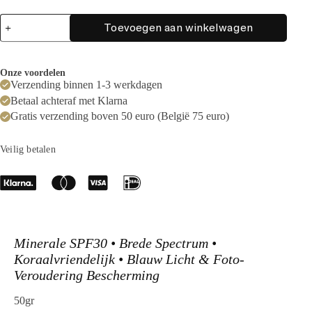
Le
Toevoegen aan winkelwagen
beach
Face
Screen
SPF30+
Onze voordelen
TINTED
Verzending binnen 1-3 werkdagen
—
GOLDEN
Betaal achteraf met Klarna
TAN
Gratis verzending boven 50 euro (België 75 euro)
GLOW
aantal
Veilig betalen
Minerale SPF30 • Brede Spectrum •
Koraalvriendelijk • Blauw Licht & Foto-
Veroudering Bescherming
50gr