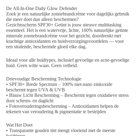
De All-In-One Daily Glow Defender
Zoek je een natuurlijke zonnebrandcrème voor dagelijks gebruik
die meer doet dan alleen beschermen?
Gezichtsscherm SPF30+ Getint
is jouw nieuwe multitasking
essentieel. Het is een
watervrije, lichte, 100% natuurlijke
getinte
minerale zonnebrandcrème voor het gezicht
, doordrenkt met
krachtige antioxidanten en huidverzorgingsvoordelen — voor
een stralende, beschermde gloed elke dag.
Ideaal voor alle huidtypes
, inclusief gevoelige en acne-gevoelige
huid. Geen witte waas. Geen vetheid.
Drievoudige Bescherming Technologie
•
SPF30+ Brede Spectrum
– 100% niet-nano zinkoxide
beschermt tegen UVA & UVB
•
Blauw Licht Bescherming
– Beschermt tegen oxidatieve stress
door scherm- en daglicht
•
Fotoverouderingsbescherming
– Antioxidanten helpen de
tekenen van veroudering & pigmentatie te bestrijden
Wat Het Doet
• Transparante gouden tint mengt vloeiend met de meeste
huidtinten