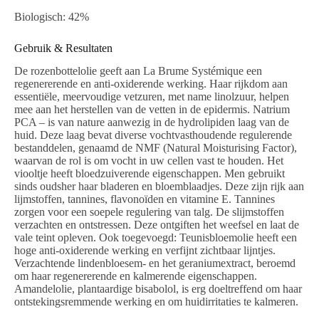
Biologisch: 42%
Gebruik & Resultaten
De rozenbottelolie geeft aan La Brume Systémique een
regenererende en anti-oxiderende werking. Haar rijkdom aan
essentiële, meervoudige vetzuren, met name linolzuur, helpen
mee aan het herstellen van de vetten in de epidermis. Natrium
PCA – is van nature aanwezig in de hydrolipiden laag van de
huid. Deze laag bevat diverse vochtvasthoudende regulerende
bestanddelen, genaamd de NMF (Natural Moisturising Factor),
waarvan de rol is om vocht in uw cellen vast te houden. Het
viooltje heeft bloedzuiverende eigenschappen. Men gebruikt
sinds oudsher haar bladeren en bloemblaadjes. Deze zijn rijk aan
lijmstoffen, tannines, flavonoïden en vitamine E. Tannines
zorgen voor een soepele regulering van talg. De slijmstoffen
verzachten en ontstressen. Deze ontgiften het weefsel en laat de
vale teint opleven. Ook toegevoegd: Teunisbloemolie heeft een
hoge anti-oxiderende werking en verfijnt zichtbaar lijntjes.
Verzachtende lindenbloesem- en het geraniumextract, beroemd
om haar regenererende en kalmerende eigenschappen.
Amandelolie, plantaardige bisabolol, is erg doeltreffend om haar
ontstekingsremmende werking en om huidirritaties te kalmeren.