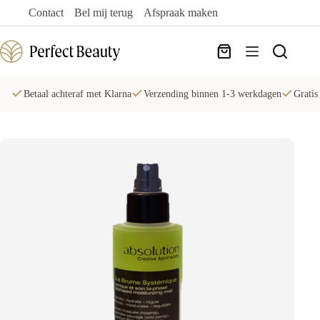
Ga
Contact
Bel mij terug
Afspraak maken
naar
de
inhoud
Winkelwagen
Betaal achteraf met Klarna
Verzending binnen 1-3 werkdagen
Gratis