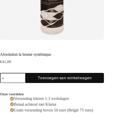
Absolution la brume systémique
€
41,00
Absolution
Toevoegen aan winkelwagen
la
brume
systémique
aantal
Onze voordelen
Verzending binnen 1-3 werkdagen
Betaal achteraf met Klarna
Gratis verzending boven 50 euro (België 75 euro)