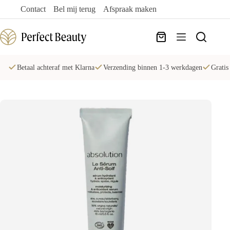
Ga
Contact
Bel mij terug
Afspraak maken
naar
de
inhoud
Winkelwagen
Betaal achteraf met Klarna
Verzending binnen 1-3 werkdagen
Gratis