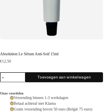
Absolution Le Sérum Anti-Soif 15ml
€
12,50
Absolution
Toevoegen aan winkelwagen
Le
Sérum
Anti-
Soif
Onze voordelen
15ml
Verzending binnen 1-3 werkdagen
aantal
Betaal achteraf met Klarna
Gratis verzending boven 50 euro (België 75 euro)