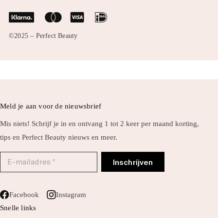
Taanderij 6a
8531WD Lemmer
Contact
©2025 – Perfect Beauty
+31 (0)514 – 74 50 80
WhatsApp
info@perfectbeauty.nl
Meld je aan voor de nieuwsbrief
Mis niets! Schrijf je in en ontvang 1 tot 2 keer per maand korting,
tips en Perfect Beauty nieuws en meer.
Facebook
Instagram
Snelle links