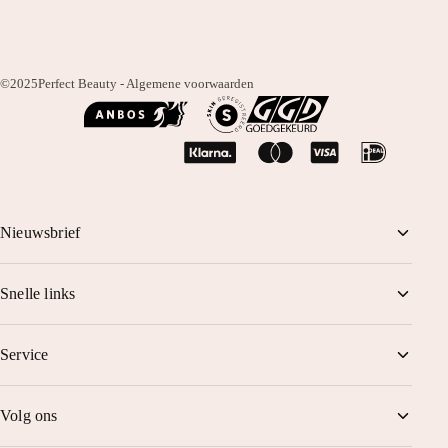
©2025
Perfect Beauty -
Algemene voorwaarden
Nieuwsbrief
Mis niets! Schrijf je in en ontvang 1 tot 2 keer per maand korting,
Snelle links
tips en Perfect Beauty nieuws en meer.
Behandelingen
Service
Afspraak maken
Maand aanbiedingen
Disclaimer
Volg ons
Producten
Garantie en klachten